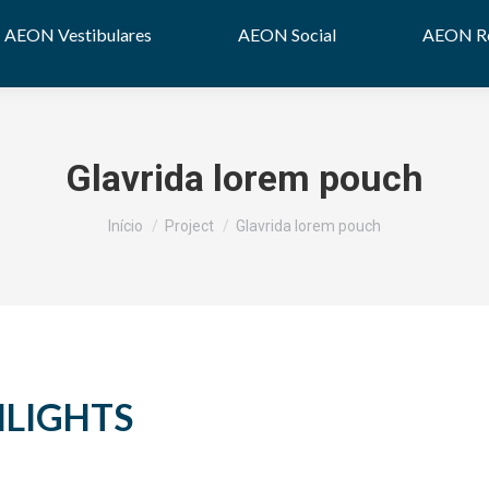
AEON Vestibulares
AEON Social
AEON Re
Glavrida lorem pouch
Você está aqui:
Início
Project
Glavrida lorem pouch
HLIGHTS