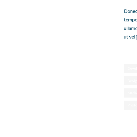
Donec 
tempor
ullamc
ut vel 
Deve
Desig
Marke
Photo