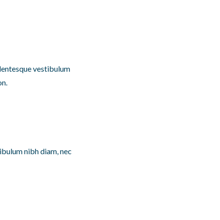
llentesque vestibulum
on.
ibulum nibh diam, nec