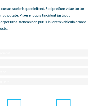
cursus scelerisque eleifend. Sed pretium vitae tortor
 vulputate. Praesent quis tincidunt justo, ut
orper urna. Aenean non purus in lorem vehicula ornare
justo.
lopment
n
ting
graphy