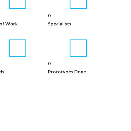
0
of Work
Specialists
0
ds
Prototypes Done