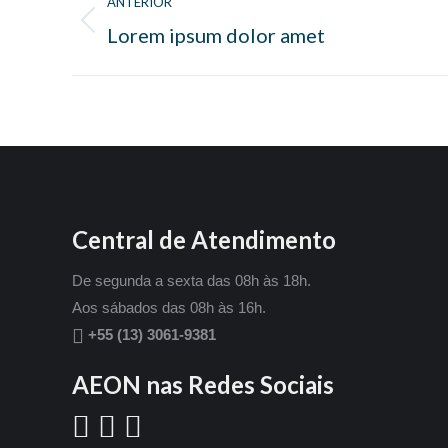
ANTERIOR
navigation
Lorem ipsum dolor amet
Previous
project:
Central de Atendimento
De segunda a sexta das 08h às 18h.
Aos sábados das 08h às 16h.
+55 (13) 3061-9381
AEON nas Redes Sociais