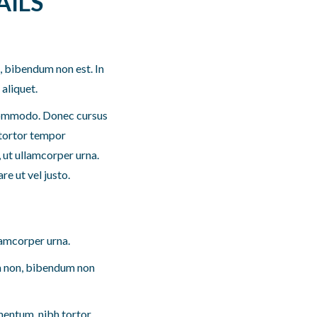
AILS
, bibendum non est. In
aliquet.
commodo. Donec cursus
 tortor tempor
, ut ullamcorper urna.
e ut vel justo.
llamcorper urna.
um non, bibendum non
mentum, nibh tortor