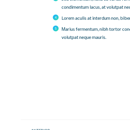
condimentum lacus, at volutpat neq
Lorem aculis at interdum non, bib
Мarius fermentum, nibh tortor con
volutpat neque mauris.
Project